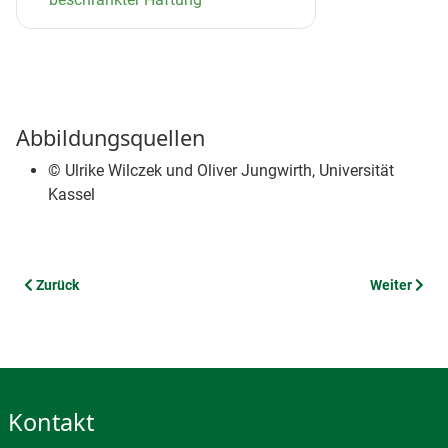
Abbildungsquellen
© Ulrike Wilczek und Oliver Jungwirth, Universität
Kassel
Vorheriger Beitrag: MONITOR
Nächster Be
Zurück
Weiter
Kontakt