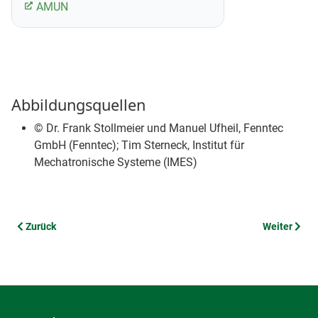
AMUN
Abbildungsquellen
© Dr. Frank Stollmeier und Manuel Ufheil, Fenntec
GmbH (Fenntec); Tim Sterneck, Institut für
Mechatronische Systeme (IMES)
Vorheriger Beitrag: EazyTop
Nächster Bei
Zurück
Weiter