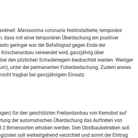
krankheit
Marssonina
coronaria
festinstallierte, temporäre
h, dass mit einer temporären Überdachung ein positiver
esto geringer war der Befallsgrad gegen Ende der
m Kirschenanbau verwendet wird, ganzjährig über
 bei den pilzlichen Schaderregern beobachtet werden. Weniger
rum
), unter der permanenten Folienbedachung. Zudem erwies
nicht tragbar bei ganzjährigem Einsatz.
ngen) für den geschützten Freilandanbau von Kernobst auf
leitung der automatischen Überdachung das Auftreten von
d 2 Birnensorten erhoben werden. Den Obstbaubetrieben soll
giziden soll weitestgehend verzichtet und somit der Eintrag