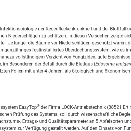
 Infektionsbiologie der Regenfleckenkrankheit und der Blattfall
hen Niederschlägen zu schützen. In diesen Versuchen zeigte sic
nnte. Je länger die Bäume vor Niederschlägen geschützt waren, d
ein ganzjähriges festinstalliertes Überdachungssystem, wie es i
 nahezu vollständigem Verzicht von Fungiziden, gute Ergebnisse
r, im Besonderen der Befall durch die Blutlaus (
Eriosoma lanige
tzten Folien mit unter 4 Jahren, als ökologisch und ökonomisch 
®
ngssystem EazyTop
der Firma LOCK-Antriebstechnik (88521 Erti
nischen Prüfung des Systems, soll durch wissenschaftliche Beg
achstums-, Ertrags- und Qualitätsparameter an 5 Apfelsorten un
zsystem zur Verfügung gestellt werden. Auf den Einsatz von Fun