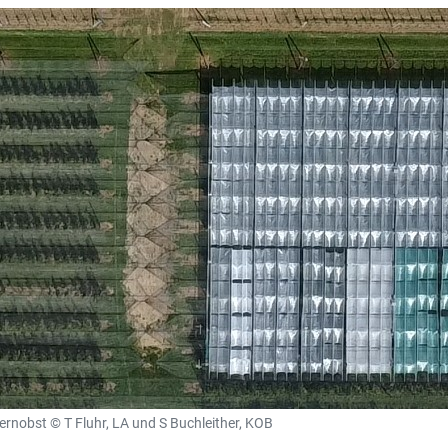
nobst © T Fluhr, LA und S Buchleither, KOB